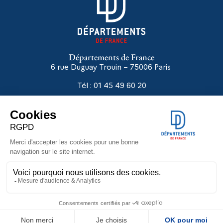
Départements de France
6 rue Duguay Trouin – 75006
Paris
Tél : 01 45 49 60 20
Liens utiles
Départements en réseaux
Extranet
Autodiagnostic ASE
IFET
Groupe de Gauche - DF
Groupe Droite, Centre et Indépendants - DF
Mentions légales
•
Politique de confidentialité
– site conçu par
CONCILIUM