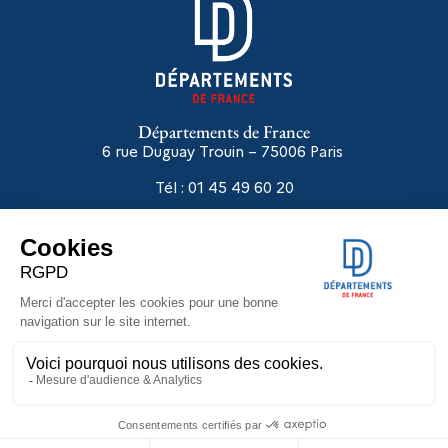
Départements de France
6 rue Duguay Trouin – 75006
Paris
Tél : 01 45 49 60 20
Liens utiles
Départements en réseaux
Extranet
Autodiagnostic ASE
IFET
Groupe de Gauche - DF
Groupe Droite, Centre et Indépendants - DF
Mentions légales
•
Politique de confidentialité
– site conçu par
CONCILIUM